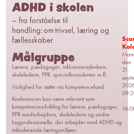
ADHD i skolen
– fra forståelse til
handling: om trivsel, læring og
Sca
fællesskaber
Kol
Målgruppe
Man
den
Lærere, pædagoger, inklusionsvejledere,
21.
skoleledere, PPR, specialkonsulenter m.fl.
sept
202
Mulighed for støtte via kompetencefond
09:2
Konferencen kan være relevant som
-
kompetenceudvikling for lærere, pædagoger,
16:0
PPR-medarbejdere, skoleledere og andre
fagprofessionelle, der arbejder med ADHD og
inkluderende læringsmiljøer.