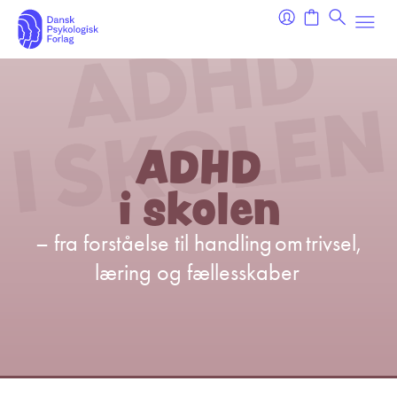
ADHD
i skolen
– fra forståelse til handling om trivsel,
læring og fællesskaber