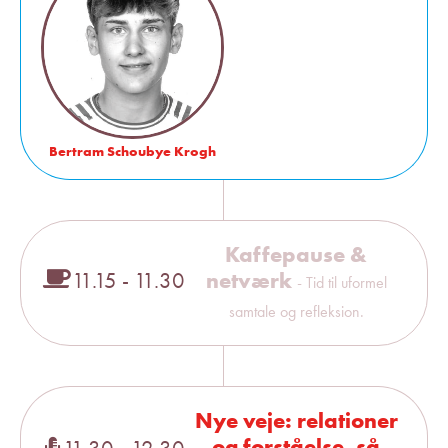
Bertram Schoubye Krogh
Kaffepause &
netværk
11.15 - 11.30
- Tid til uformel
samtale og refleksion.
Nye veje: relationer
og forståelse, så