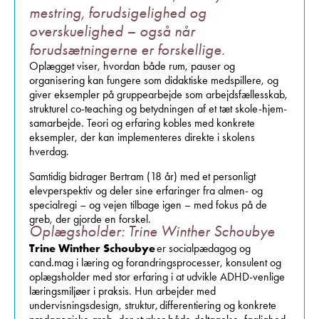
mestring, forudsigelighed og
overskuelighed – også når
forudsætningerne er forskellige.
Oplægget viser, hvordan både rum, pauser og
organisering kan fungere som didaktiske medspillere, og
giver eksempler på gruppearbejde som arbejdsfællesskab,
strukturel co-teaching og betydningen af et tæt skole-hjem-
samarbejde. Teori og erfaring kobles med konkrete
eksempler, der kan implementeres direkte i skolens
hverdag.
Samtidig bidrager Bertram (18 år) med et personligt
elevperspektiv og deler sine erfaringer fra almen- og
specialregi – og vejen tilbage igen – med fokus på de
greb, der gjorde en forskel.
Oplægsholder: Trine Winther Schoubye
Trine Winther Schoubye
er
socialpædagog og
cand.mag i læring og forandringsprocesser
, konsulent og
oplægsholder med stor erfaring i at udvikle ADHD-venlige
læringsmiljøer i praksis. Hun arbejder med
undervisningsdesign, struktur, differentiering og konkrete