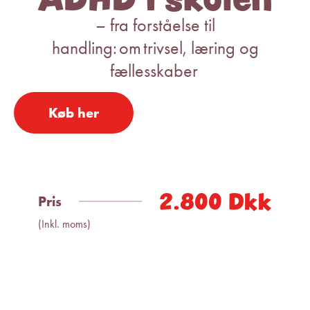
– fra forståelse til
handling: om trivsel, læring og
fællesskaber
Køb her
2.800 Dkk
Pris
(Inkl. moms)