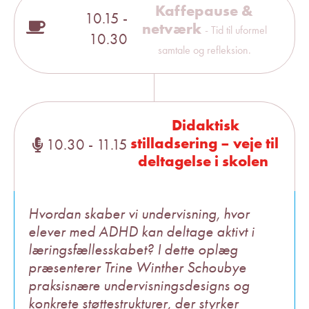
Kaffepause &
10.15 -
netværk
- Tid til uformel
10.30
samtale og refleksion.
Didaktisk
stilladsering – veje til
10.30 - 11.15
deltagelse i skolen
Hvordan skaber vi undervisning, hvor
elever med ADHD kan deltage aktivt i
læringsfællesskabet? I dette oplæg
præsenterer Trine Winther Schoubye
praksisnære undervisningsdesigns og
konkrete støttestrukturer, der styrker