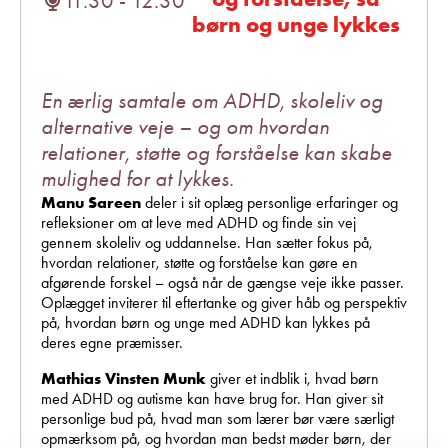
11.30 - 12.30
børn og unge lykkes
En ærlig samtale om ADHD, skoleliv og
alternative veje – og om hvordan
relationer, støtte og forståelse kan skabe
mulighed for at lykkes.
Manu Sareen
deler i sit oplæg personlige erfaringer og
refleksioner om at leve med ADHD og finde sin vej
gennem skoleliv og uddannelse. Han sætter fokus på,
hvordan relationer, støtte og forståelse kan gøre en
afgørende forskel – også når de gængse veje ikke passer.
Oplægget inviterer til eftertanke og giver håb og perspektiv
på, hvordan børn og unge med ADHD kan lykkes på
deres egne præmisser.
Mathias Vinsten Munk
giver et indblik i, hvad børn
med ADHD og autisme kan have brug for. Han giver sit
personlige bud på, hvad man som lærer bør være særligt
opmærksom på, og hvordan man bedst møder børn, der