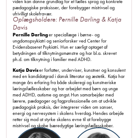
viden kan danne grundlag for et fælles sprog og konkrete
pædagogiske praksisser, der forebygger mistrivsel og
ufrivilligt skolefravær.
Oplægsholdere: Pernille Darling & Katja
Davis
Pernille Darling
er speciallæge i børne- og
ungdomspsykiatri og seniorforsker ved Center for
Evidensbaseret Psykiatri. Hun er særligt optaget af
betydningen af tilknytningsmønstre og har bl.a. skrevet
ph.d. om tilknytning i familier med ADHD.
Katja Davis
er forfatter, underviser, kunstner og konsulent
med en kandidatgrad i dansk litteratur og æstetik.
Katja har
mange års erfaring fra både skoleregi og kunstneriske
læringsfællesskaber og har arbejdet med børn og unge
med ADHD, autisme og angst. Hun samarbejder med
lærere, pædagoger og fagprofessionelle om at udvikle
pædagogisk praksis, der integrerer viden om sanser,
energi og nervesystem i skolens hverdag. Hendes arbejde
retter sig mod at styrke skolens evne til at forebygge
mistrivsel og skabe bæredygtige læringsfællesskaber.