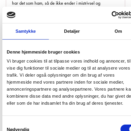
har det som ham, så de ikke ender i mistrivsel og
Manu Sareen
skolefravær. Til slut i oplægget har
og
Mathias Vinsten Munk
en ærlig samtale om ADHD,
skoleliv og alternative veje – og om hvordan relationer,
støtte og forståelse kan skabe mulighed for at lykkes.
Oplægsholder: Manu Sareen og Mathias
Samtykke
Detaljer
Om
Vinsten Munk
Denne hjemmeside bruger cookies
Vi bruger cookies til at tilpasse vores indhold og annoncer, til
vise dig funktioner til sociale medier og til at analysere vores
trafik. Vi deler også oplysninger om din brug af vores
hjemmeside med vores partnere inden for sociale medier,
annonceringspartnere og analysepartnere. Vores partnere k
kombinere disse data med andre oplysninger, du har givet d
Manu Sareen
eller som de har indsamlet fra din brug af deres tjenester.
Forfatter & tidligere minister
Samtykkevalg
Nødvendig