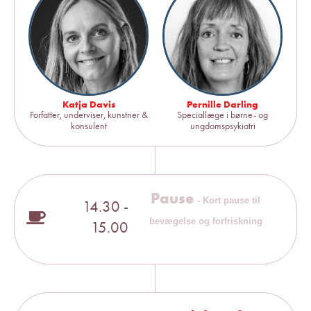
Katja Davis
Pernille Darling
Forfatter, underviser, kunstner &
Speciallæge i børne- og
konsulent
ungdomspsykiatri
Pause
- Kort pause til
14.30 -
bevægelse og forfriskning
15.00