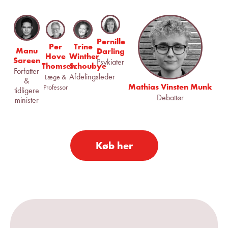
Pernille
Per
Trine
Manu
Darling
Hove
Winther
Sareen
Psykiater
Thomsen
Schoubye
Forfatter
Afdelingsleder
Læge &
&
Mathias Vinsten Munk
Professor
tidligere
Debattør
minister
Køb her