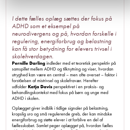
I dette fælles oplæg sættes der fokus på
ADHD som et eksempel på
neurodivergens og på, hvordan forskelle i
regulering, energiforbrug og belastning
kan få stor betydning for elevers trivsel i
skolehverdagen.
Pernille Darling
indleder med et teoretisk perspektiv på
samspillet mellem ADHD og tilknytning og viser, hvordan
utryghed kan være en central – men ofte overset – faktor i
forståelsen af mistrivsel og skolefravær. Herefter
Katja Davis
udfolder
perspektivet i en praksis- og
behandlingskontekst med fokus på børn og unge med
ADHD i skolen.
Oplægget giver indblik i tidlige signaler på belastning,
kropslig uro og små regulerende greb, der kan mindske
energiforbrug og støtte elever i at forblive en del af
fællesskabet. Samlet peger oplægget på, hvordan fælles