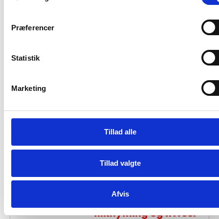
Præferencer
Mathias Vinsten Munk
Statistik
Debattør
Marketing
Frokost
12.30 -
- Netværk og uformel
13.30
Tillad alle
sparring.
Tillad valgte
Når belastning bliver
13.30 -
Afvis
synlig: ADHD,
14.30
tilknytning og trivsel